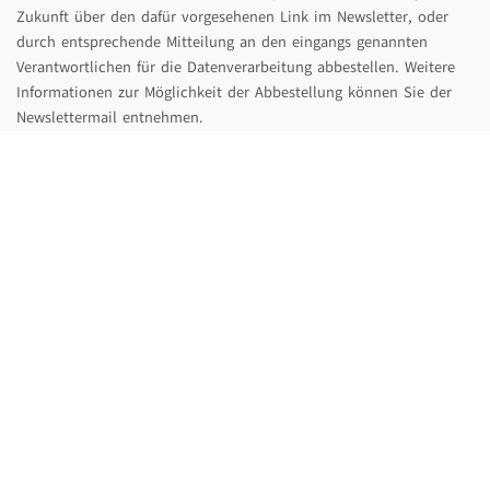
Zukunft über den dafür vorgesehenen Link im Newsletter, oder
durch entsprechende Mitteilung an den eingangs genannten
Verantwortlichen für die Datenverarbeitung abbestellen. Weitere
Informationen zur Möglichkeit der Abbestellung können Sie der
Newslettermail entnehmen.
Melden Sie sich ab, dann lösche ich Ihre E-Mail-Adresse aus
meinem Newsletterverteiler, soweit Sie nicht ausdrücklich in eine
weitere Nutzung Ihrer Daten eingewilligt haben oder ich mir eine
darüberhinausgehende Datenverwendung vorbehalte, die
gesetzlich erlaubt ist und über die ich Sie in dieser Erklärung
informiere.
Einsatz von Cookies
Ich setze auf meiner Seite Cookies ein. Hierbei handelt es sich um
kleine Dateien, die Ihr Browser automatisch erstellt und die auf
Ihrem Endgerät (Laptop, Tablet, Smartphone o.ä.) gespeichert
werden, wenn Sie meine Webseite besuchen. Cookies richten auf
Ihrem Endgerät keinen Schaden an, enthalten keine Viren,